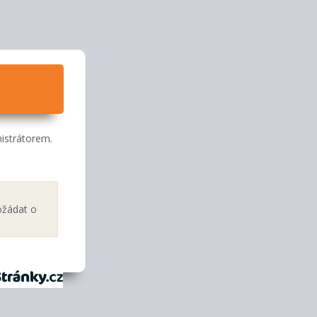
istrátorem.
ožádat o
tránky.cz