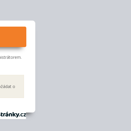
istrátorem.
ožádat o
tránky.cz