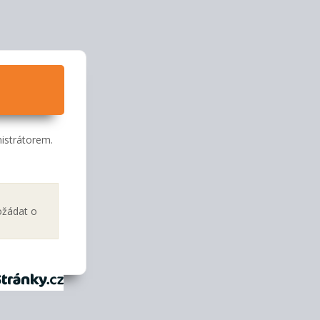
istrátorem.
ožádat o
tránky.cz