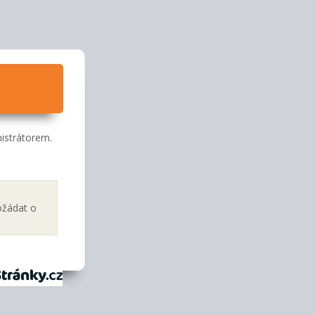
istrátorem.
ožádat o
tránky.cz